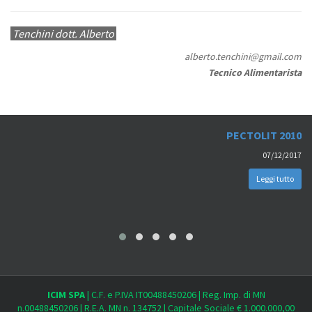
Tenchini dott. Alberto
alberto.tenchini@gmail.com
Tecnico Alimentarista
PECTOLIT 2010
07/12/2017
Leggi tutto
ICIM SPA
| C.F. e P.IVA IT00488450206 | Reg. Imp. di MN
n.00488450206 | R.E.A. MN n. 134752 | Capitale Sociale € 1.000.000,00